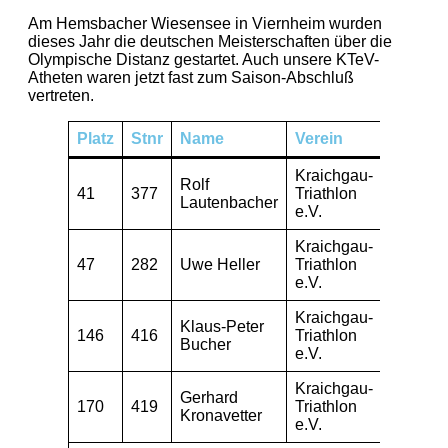
Am Hemsbacher Wiesensee in Viernheim wurden
dieses Jahr die deutschen Meisterschaften über die
Olympische Distanz gestartet. Auch unsere KTeV-
Atheten waren jetzt fast zum Saison-Abschluß
vertreten.
Platz
Stnr
Name
Verein
AK
R
Kraichgau-
Rolf
AK
41
377
Triathlon
3
Lautenbacher
55
e.V.
Kraichgau-
AK
47
282
Uwe Heller
Triathlon
2
45
e.V.
Kraichgau-
Klaus-Peter
AK
146
416
Triathlon
4
Bucher
65
e.V.
Kraichgau-
Gerhard
AK
170
419
Triathlon
6
Kronavetter
65
e.V.