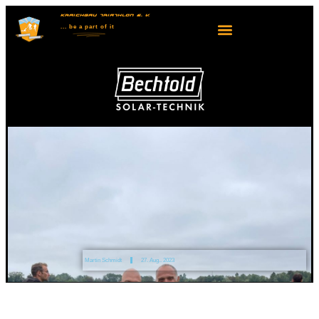
KRAICHGAU TRIATHLON E. V.
... be
a part
of it
Martin Schmidt
27. Aug.. 2023