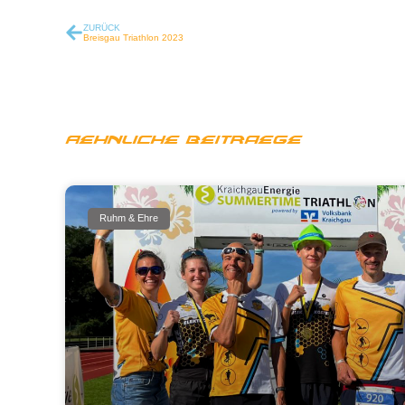
ZURÜCK
Breisgau Triathlon 2023
Aehnliche Beitraege
Ruhm & Ehre