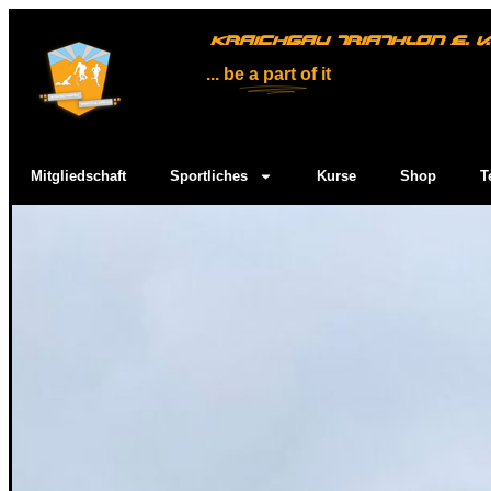
KRAICHGAU TRIATHLON E. V.
... be
a part
of it
Mitgliedschaft
Sportliches
Kurse
Shop
T