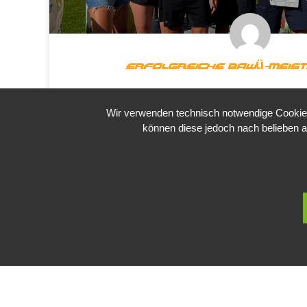
Erfolgreiche BaWü-Meis
Beim Summertime Triathlon 2024 waren unser
Wir verwenden technisch notwendige Cookies 
Baden-Württembergischen Meisterschaften
können diese jedoch nach belieben a
BaWü-Meister wurden:
Silas Haberkorn, Isabell Klinger, Rolf Laute
Bucher
Vize-Meister:
Olaf Richter
Und ein starker dritter Platz für T
Wir sind mega stolz auch Euch und gratuli
Martin Schmidt
12. August 