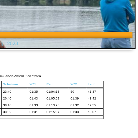
ug.. 2023
m Saison-Abschluß vertreten.
Schwimm
WZ1
Rad
WZ2
Lauf
23:49
01:35
01:04:13
59
41:37
20:40
01:43
01:05:52
01:39
43:42
30:16
01:33
01:13:25
01:32
47:55
33:39
01:31
01:15:37
01:33
50:07