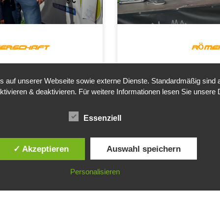
terschaft
Röme
e KTeV-Athleten in den
R
auf unserer Webseite sowie externe Dienste. Standardmäßig sind all
 mega erfolgreich.
Klaus-Peter Bucher holt
ktivieren & deaktivieren. Für weitere Informationen lesen Sie unse
nbacher & Klaus-Peter
Essenziell
✓ Akzeptieren
Auswahl speichern
anja Fohl.
eren zum Mega-Rennen.
Personalisieren
2024
Ma
1
2
3
4
5