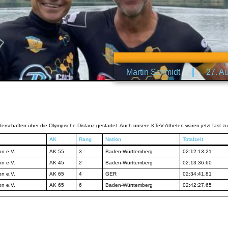
Martin Schmidt
27. A
schaften über die Olympische Distanz gestartet. Auch unsere KTeV-Atheten waren jetzt fast zu
AK
Rang
Nation
Totalzeit
on e.V.
AK 55
3
Baden-Württemberg
02:12:13.21
on e.V.
AK 45
2
Baden-Württemberg
02:13:36.60
on e.V.
AK 65
4
GER
02:34:41.81
on e.V.
AK 65
6
Baden-Württemberg
02:42:27.65