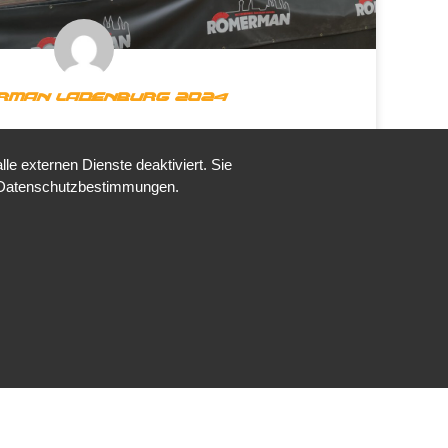
rman Ladenburg 2024
ömerman Ladenburg 2024
e externen Dienste deaktiviert. Sie
 sich auf der Olympischen Distanz Platz 2 in der
re Datenschutzbestimmungen.
AK.
rtin Schmidt
24. Juli 2024