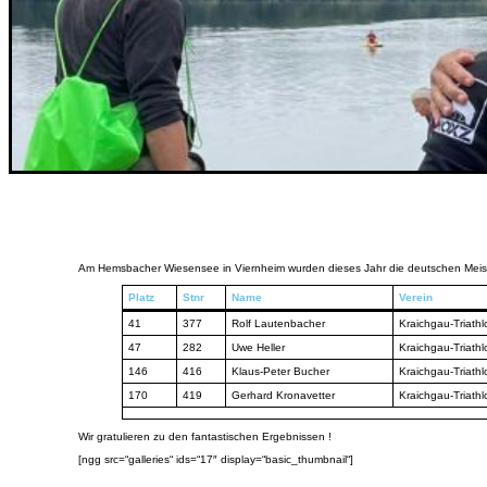
Am Hemsbacher Wiesensee in Viernheim wurden dieses Jahr die deutschen Meister
Platz
Stnr
Name
Verein
41
377
Rolf Lautenbacher
Kraichgau-Triathl
47
282
Uwe Heller
Kraichgau-Triathl
146
416
Klaus-Peter Bucher
Kraichgau-Triathl
170
419
Gerhard Kronavetter
Kraichgau-Triathl
Wir gratulieren zu den fantastischen Ergebnissen !
[ngg src=“galleries“ ids=“17″ display=“basic_thumbnail“]