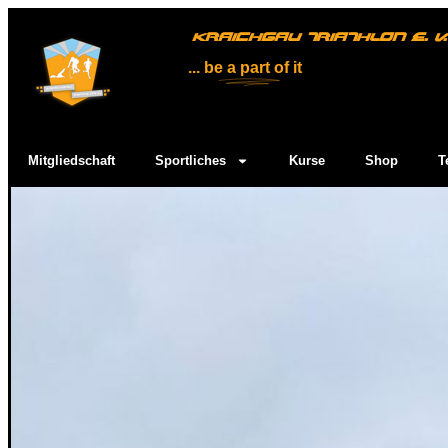
KRAICHGAU TRIATHLON E. V.
... be
a part
of it
Mitgliedschaft
Sportliches
Kurse
Shop
T