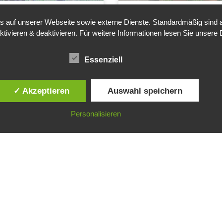
auf unserer Webseite sowie externe Dienste. Standardmäßig sind all
ker
Landesliga 
ktivieren & deaktivieren. Für weitere Informationen lesen Sie unse
4
Unser Bechtold Fenster
Essenziell
-Sieg in Mühlacker
am Wochenende in Neck
des Baden-Württembergi
✓ Akzeptieren
Auswahl speichern
024
Ma
Personalisieren
1
2
3
4
5