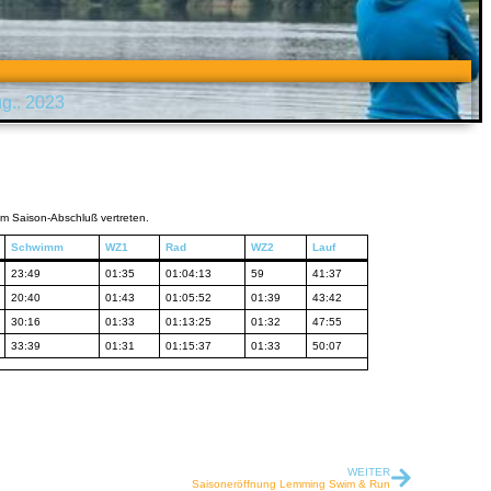
ug.. 2023
m Saison-Abschluß vertreten.
Schwimm
WZ1
Rad
WZ2
Lauf
23:49
01:35
01:04:13
59
41:37
20:40
01:43
01:05:52
01:39
43:42
30:16
01:33
01:13:25
01:32
47:55
33:39
01:31
01:15:37
01:33
50:07
WEITER
Saisoneröffnung Lemming Swim & Run