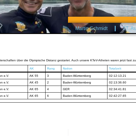
Martin Schmidt
27. A
schaften über die Olympische Distanz gestartet. Auch unsere KTeV-Atheten waren jetzt fast zu
AK
Rang
Nation
Totalzeit
on e.V.
AK 55
3
Baden-Württemberg
02:12:13.21
on e.V.
AK 45
2
Baden-Württemberg
02:13:36.60
on e.V.
AK 65
4
GER
02:34:41.81
on e.V.
AK 65
6
Baden-Württemberg
02:42:27.65