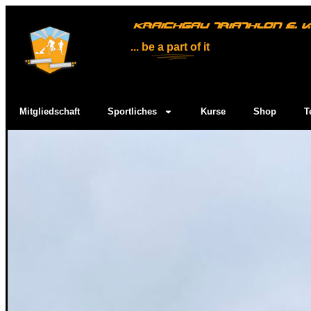
KRAICHGAU TRIATHLON E. V.
... be
a part
of it
Mitgliedschaft
Sportliches
Kurse
Shop
T