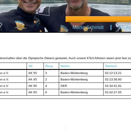
Martin Schmidt
27. A
schaften über die Olympische Distanz gestartet. Auch unsere KTeV-Atheten waren jetzt fast zu
AK
Rang
Nation
Totalzeit
on e.V.
AK 55
3
Baden-Württemberg
02:12:13.21
on e.V.
AK 45
2
Baden-Württemberg
02:13:36.60
on e.V.
AK 65
4
GER
02:34:41.81
on e.V.
AK 65
6
Baden-Württemberg
02:42:27.65