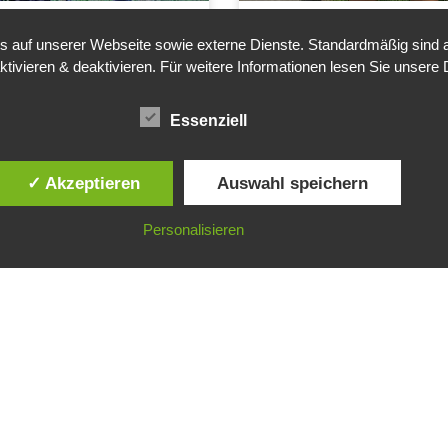
auf unserer Webseite sowie externe Dienste. Standardmäßig sind all
ker
Landesliga 
ktivieren & deaktivieren. Für weitere Informationen lesen Sie unse
4
Unser Bechtold Fenster
Essenziell
-Sieg in Mühlacker
am Wochenende in Neck
des Baden-Württembergi
✓ Akzeptieren
Auswahl speichern
024
Ma
Personalisieren
1
2
3
4
5