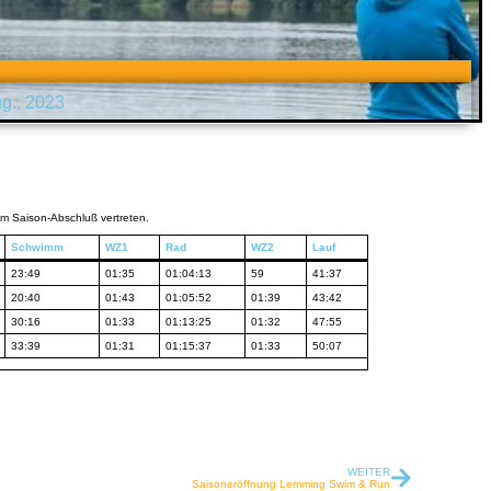
ug.. 2023
m Saison-Abschluß vertreten.
Schwimm
WZ1
Rad
WZ2
Lauf
23:49
01:35
01:04:13
59
41:37
20:40
01:43
01:05:52
01:39
43:42
30:16
01:33
01:13:25
01:32
47:55
33:39
01:31
01:15:37
01:33
50:07
WEITER
Saisoneröffnung Lemming Swim & Run