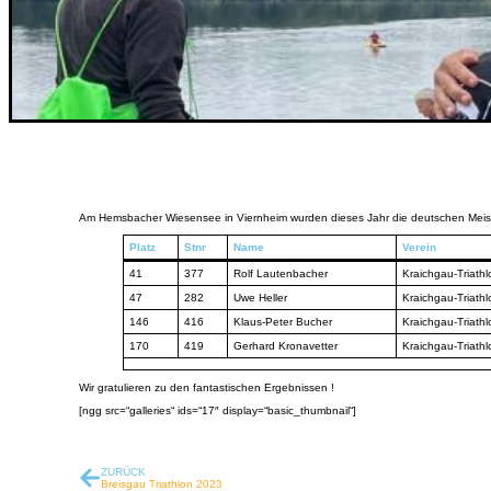
Am Hemsbacher Wiesensee in Viernheim wurden dieses Jahr die deutschen Meister
Platz
Stnr
Name
Verein
41
377
Rolf Lautenbacher
Kraichgau-Triathl
47
282
Uwe Heller
Kraichgau-Triathl
146
416
Klaus-Peter Bucher
Kraichgau-Triathl
170
419
Gerhard Kronavetter
Kraichgau-Triathl
Wir gratulieren zu den fantastischen Ergebnissen !
[ngg src=“galleries“ ids=“17″ display=“basic_thumbnail“]
ZURÜCK
Breisgau Triathlon 2023