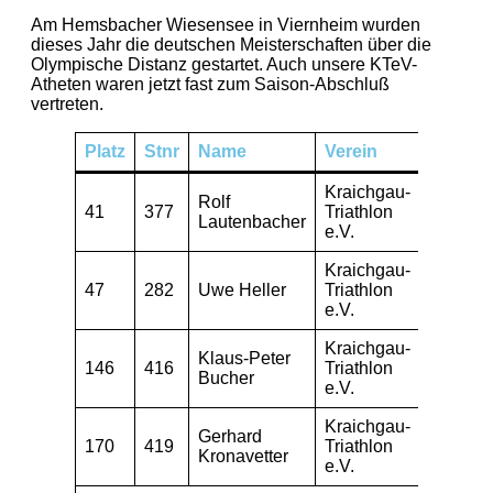
Am Hemsbacher Wiesensee in Viernheim wurden
dieses Jahr die deutschen Meisterschaften über die
Olympische Distanz gestartet. Auch unsere KTeV-
Atheten waren jetzt fast zum Saison-Abschluß
vertreten.
Platz
Stnr
Name
Verein
AK
R
Kraichgau-
Rolf
AK
41
377
Triathlon
3
Lautenbacher
55
e.V.
Kraichgau-
AK
47
282
Uwe Heller
Triathlon
2
45
e.V.
Kraichgau-
Klaus-Peter
AK
146
416
Triathlon
4
Bucher
65
e.V.
Kraichgau-
Gerhard
AK
170
419
Triathlon
6
Kronavetter
65
e.V.