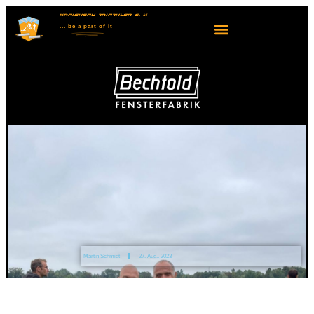
KRAICHGAU TRIATHLON E. V.
... be
a part
of it
Martin Schmidt
27. Aug.. 2023