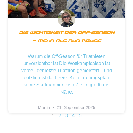
Die Wichtigkeit Der Off-Season
– Mehr Als Nur Pause
Warum die Off-Season für Triathleten
unverzichtbar ist Die Wettkampfsaison ist
vorbei, der letzte Triathlon gemeistert – und
plötzlich ist da: Leere. Kein Trainingsplan,
keine Startnummer, kein Ziel in greifbarer
Nähe.
Martin
21. September 2025
1
2
3
4
5