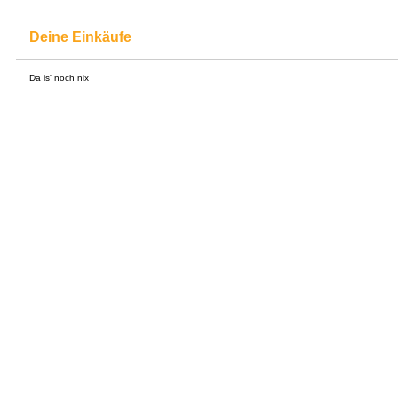
Deine Einkäufe
Da is' noch nix