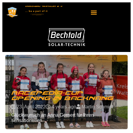
KRAICHGAU TRIATHLON E. V.
... be
a part
of it
Racepedia-Cup
Opening in Backnang
23. April 2022
4 years ago
Martin Schmidt
Glückwunsch an Anna Gernert für Ihren
sensationellen...