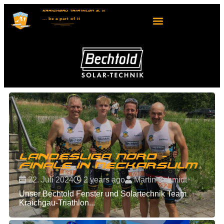
KRAICHGAU TRIATHLON E. V.
... be
a part
of it
Landesliga Nord -
Finale in Neckarsulm
22. Juli 2024
2 years ago
Martin Schmidt
Unser Bechtold Fenster und Solartechnik Team
Kraichgau-Triathlon...