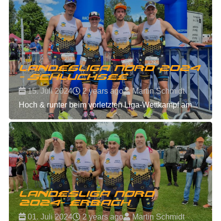
Landesliga Nord 2024
- Schluchsee
15. Juli 2024
2 years ago
Martin Schmidt
Hoch & runter beim vorletzten Liga-Wettkampf am...
Landesliga Nord
2024- Erbach
01. Juli 2024
2 years ago
Martin Schmidt