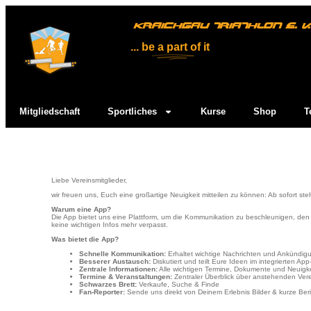
KRAICHGAU TRIATHLON E. V.
... be
a part
of it
Mitgliedschaft
Sportliches
Kurse
Shop
T
Liebe Vereinsmitglieder,
wir freuen uns, Euch eine großartige Neuigkeit mitteilen zu können: Ab sofort 
Warum eine App?
Die App bietet uns eine Plattform, um die Kommunikation zu beschleunigen, den 
keine wichtigen Infos mehr verpasst.
Was bietet die App?
Schnelle Kommunikation:
Erhaltet wichtige Nachrichten und Ankündig
Besserer Austausch:
Diskutiert und teilt Eure Ideen im integrierten App
Zentrale Informationen:
Alle wichtigen Termine, Dokumente und Neuigke
Termine & Veranstaltungen:
Zentraler Überblick über anstehenden Vere
Schwarzes Brett:
Verkaufe, Suche & Finde
Fan-Reporter:
Sende uns direkt von Deinem Erlebnis Bilder & kurze Ber