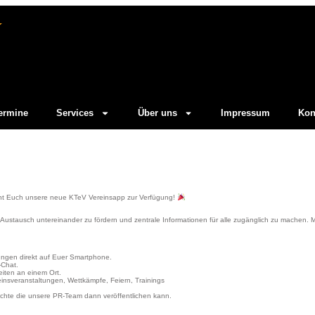
ermine
Services
Über uns
Impressum
Kon
steht Euch unsere neue KTeV Vereinsapp zur Verfügung!
Austausch untereinander zu fördern und zentrale Informationen für alle zugänglich zu machen. Mi
ungen direkt auf Euer Smartphone.
-Chat.
iten an einem Ort.
insveranstaltungen, Wettkämpfe, Feiern, Trainings
ichte die unsere PR-Team dann veröffentlichen kann.