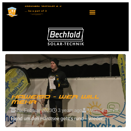
KRAICHGAU TRIATHLON E. V.
... be
a part
of it
HaWei50 - wer will
mehr
26. Februar 2023
3 years ago
Martin Schmidt
Rund um den Hardtsee geht’s rund – wieder,...