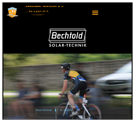
KRAICHGAU TRIATHLON E. V.
... be
a part
of it
Martin Schmidt
24. Juli. 2023