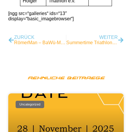
Holger
Triathlon e.v.
[ngg src=“galleries“ ids=“13″
display=“basic_imagebrowser“]
ZURÜCK
WEITER
RömerMan – BaWü-Meister Klaus-Peter Bucher
Summertime Triathlon 2023
Aehnliche Beitraege
Uncategorized