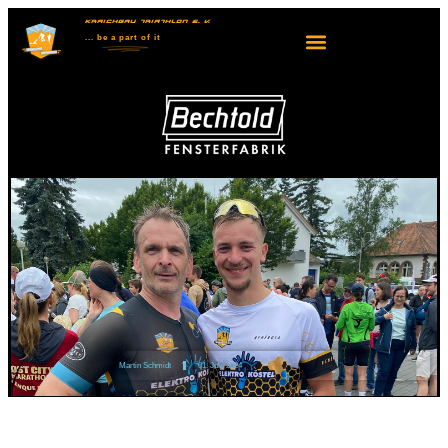
KRAICHGAU TRIATHLON E. V.
... be
a part
of it
Martin Schmidt
01. Juli. 2024