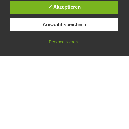
✓ Akzeptieren
Facebook
Twitter
Auswahl speichern
Pinterest
Personalisieren
VORHERIGER BEITRAG
NÄCHSTER BEITRAG
LUST AUF NOCH