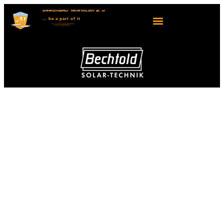
KRAICHGAU TRIATHLON E. V.
... be
a part
of it