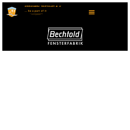
KRAICHGAU TRIATHLON E. V.
... be
a part
of it