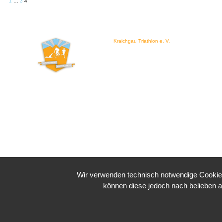
1
…
3
4
Kraichgau Triathlon e. V.
Waldstraße 4
76646 Bruchsal
Wir verwenden technisch notwendige Cookies 
können diese jedoch nach belieben a