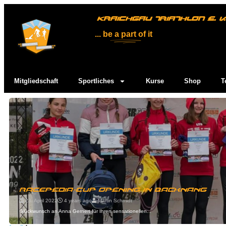
KRAICHGAU TRIATHLON E. V.
... be
a part
of it
Mitgliedschaft
Sportliches
Kurse
Shop
T
Racepedia-Cup Opening in Backnang
23. April 2022
4 years ago
Martin Schmidt
Glückwunsch an Anna Gernert für Ihren sensationellen...