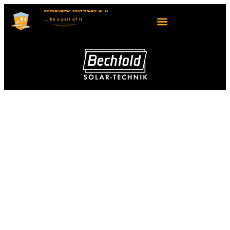
KRAICHGAU TRIATHLON E. V.
... be
a part
of it