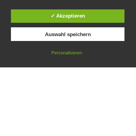
Diesen Beitrag teilen:
✓ Akzeptieren
Facebook
Twitter
Auswahl speichern
Pinterest
Personalisieren
VORHERIGER BEITRAG
NÄCHSTER BEITRAG