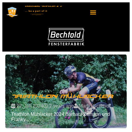
KRAICHGAU TRIATHLON E. V.
... be
a part
of it
Triathlon Mühlacker
22. Juli 2024
2 years ago
Martin Schmidt
Triathlon Mühlacker 2024 Barbara Zemann und
Franky...