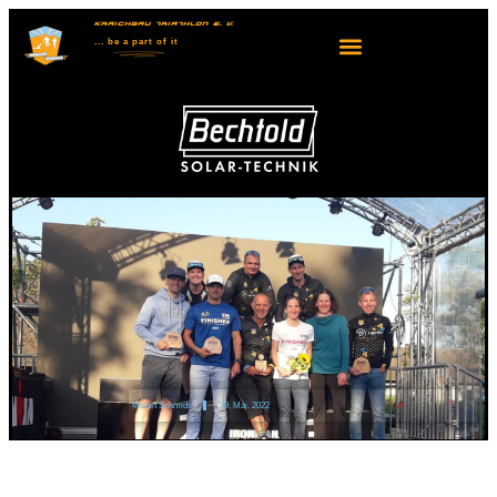
KRAICHGAU TRIATHLON E. V.
... be
a part
of it
Martin Schmidt
29. Mai. 2022