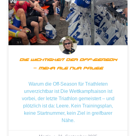
Die Wichtigkeit Der Off-Season
– Mehr Als Nur Pause
Warum die Off-Season für Triathleten
unverzichtbar ist Die Wettkampfsaison ist
vorbei, der letzte Triathlon gemeistert – und
plötzlich ist da: Leere. Kein Trainingsplan,
keine Startnummer, kein Ziel in greifbarer
Nähe.