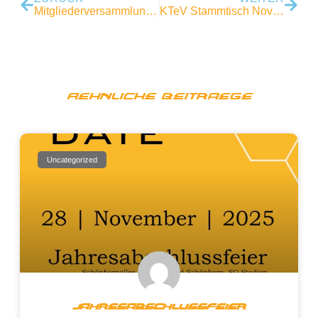
Mitgliederversammlung 2022
KTeV Stammtisch November ’22
Aehnliche Beitraege
Uncategorized
Jahresabschlussfeier