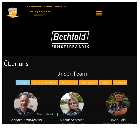
KRAICHGAU TRIATHLON E. V.
... be
a part
of it
Martin Schmidt
06. Nov.. 2022