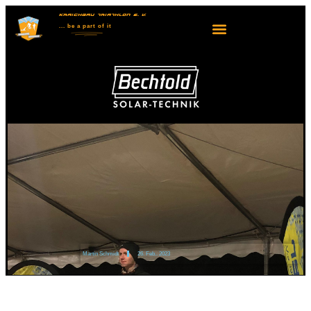
KRAICHGAU TRIATHLON E. V.
... be
a part
of it
Martin Schmidt
26. Feb.. 2023