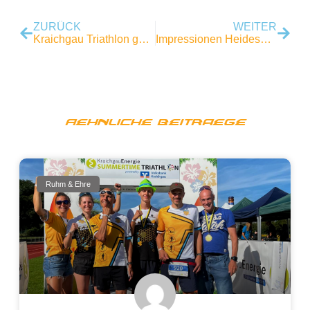
ZURÜCK
WEITER
Kraichgau Triathlon goes ALB-GOLD Liga
Impressionen Heidesee-Triathlon 2023
Aehnliche Beitraege
Ruhm & Ehre