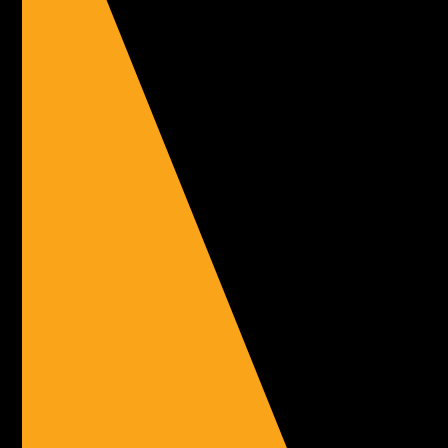
Deutsche Meisterschaften beim vcard Triathlon in
Viernheim
Am Hemsbacher Wiesensee in Viernheim wurden dieses Jahr
die deutschen Meisterschaften über die Olympische...
Mehr ...