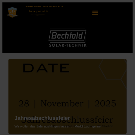
KRAICHGAU TRIATHLON E. V.
... be
a part
of it
Jahresabschlussfeier
Wir wollen das Jahr ausklingen lassen …Merkt Euch gerne...