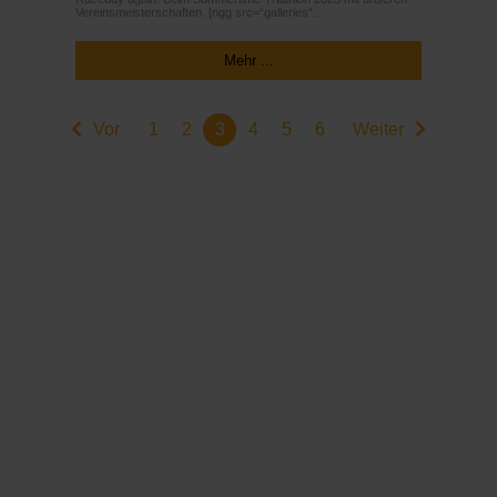
Vereinsmeisterschaften. [ngg src=“galleries“...
Mehr ...
Vor
1
2
3
4
5
6
Weiter