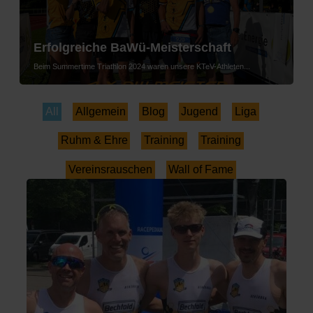
Erfolgreiche BaWü-Meisterschaft
Beim Summertime Triathlon 2024 waren unsere KTeV-Athleten...
All
Allgemein
Blog
Jugend
Liga
Ruhm & Ehre
Training
Training
Vereinsrauschen
Wall of Fame