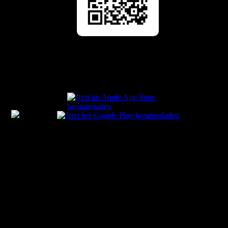
IRONMAN KRAICHGAU 2024
Rege Beteiligung beim IRONMAN Kraichgau 2024. Sowohl auf
der Mittel- wie Kurzdistanz sowie bei den IronKids...
Mehr ...