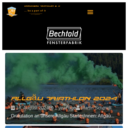
KRAICHGAU TRIATHLON E. V.
... be
a part
of it
Allgäu Triathlon 2024
18. August 2024
1 year ago
Martin Schmidt
Gratulation an unsere Allgäu Starter/innen: Allgäu...