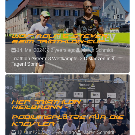
Wof: Rolf & Steven
beim Triathlon-Cup
14. Mai 2024
2 years ago
Martin Schmidt
Triathlon extrem: 3 Wettkämpfe, 3 Distanzen in 4
Tagen! Sprint,...
HEP Triathlon
Heilbronn -
Podiumsplätze für die
KTeV'ler
12. Juni 2023
3 years ago
Martin Schmidt