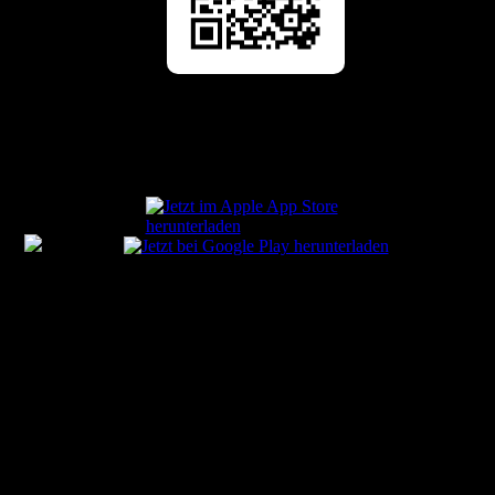
Impressionen Heidesee-Triathlon 2023
[ngg src=“galleries“ ids=“1″ display=“basic_thumbnail“
display_v...
Mehr ...