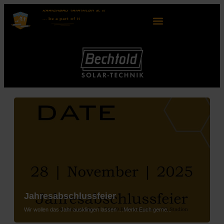
KRAICHGAU TRIATHLON E. V.
... be
a part
of it
Jahresabschlussfeier
Wir wollen das Jahr ausklingen lassen …Merkt Euch gerne...