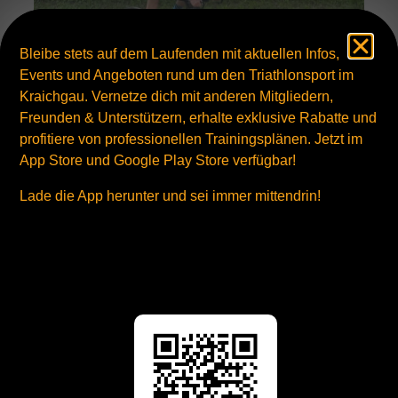
Bleibe stets auf dem Laufenden mit aktuellen Infos,
Events und Angeboten rund um den Triathlonsport im
Kraichgau. Vernetze dich mit anderen Mitgliedern,
Freunden & Unterstützern, erhalte exklusive Rabatte und
profitiere von professionellen Trainingsplänen. Jetzt im
IRONMAN 70.3 Kraichgau
App Store und Google Play Store verfügbar!
Pünktlich zum Raceday zeigte sich das Wetter von seiner
besten Seite. So war das Schwimmen im knapp 17°...
Lade die App herunter und sei immer mittendrin!
Mehr ...