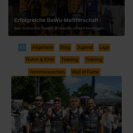
Erfolgreiche BaWü-Meisterschaft
Beim Summertime Triathlon 2024 waren unsere KTeV-Athleten...
All
Allgemein
Blog
Jugend
Liga
Ruhm & Ehre
Training
Training
Vereinsrauschen
Wall of Fame