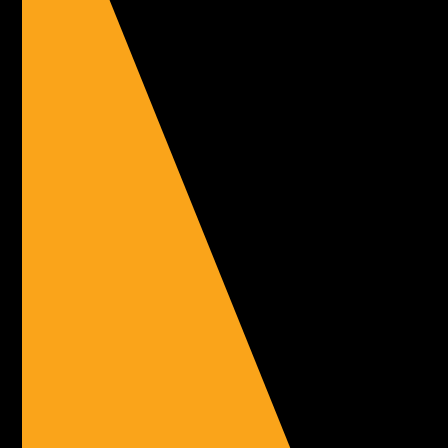
Winterlaufserie Rheinzabern 2022/23
Endlich war’s mal wieder soweit: Im Dezember startete die
beliebte Winterlaufserie in Rheinzabern...
Mehr ...