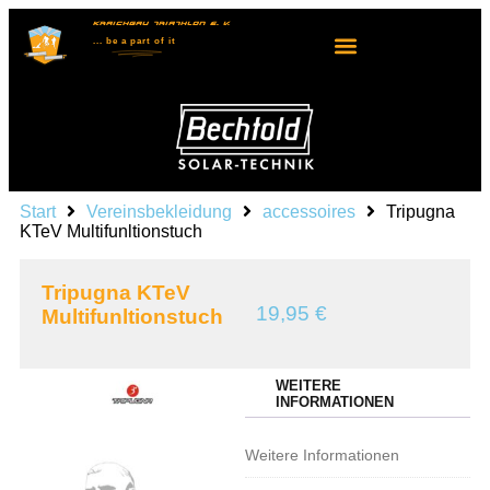
KRAICHGAU TRIATHLON E. V.
... be
a part
of it
Start
Vereinsbekleidung
accessoires
Tripugna
KTeV Multifunltionstuch
Tripugna KTeV
19,95
€
Multifunltionstuch
WEITERE
INFORMATIONEN
Weitere Informationen