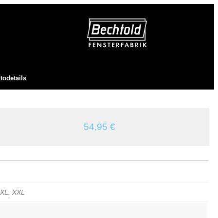
todetails
54,95
€
 XL, XXL