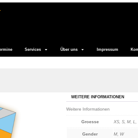
ermine
Services
Über uns
Impressum
Kon
WEITERE INFORMATIONEN
Weitere Informationen
Groesse
XS, S, M, L,
Gender
M, W