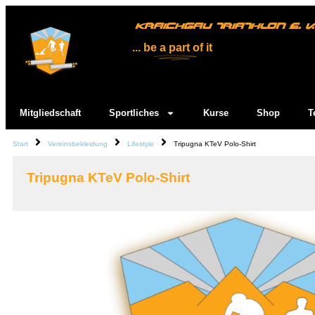
KRAICHGAU TRIATHLON E. V.
... be
a part
of it
Mitgliedschaft
Sportliches
Kurse
Shop
T
Start
Vereinsbekleidung
Lifestyle
Tripugna KTeV Polo-Shirt
Tripugna KTeV Polo-Shirt