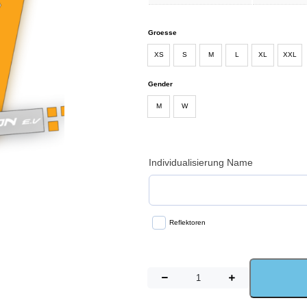
Groesse
XS
S
M
L
XL
XXL
Gender
M
W
Individualisierung Name
Reflektoren