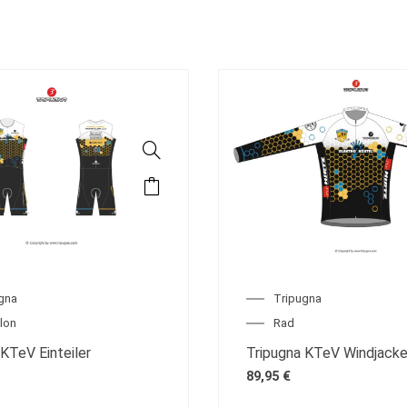
gna
Tripugna
hlon
Rad
 KTeV Einteiler
Tripugna KTeV Windjack
89,95
€