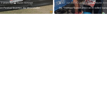
3 years ago
Martin Schmidt
12. Juli 2023
3 years ago
Martin Sch
on-Festival feuerten die Veranstalter...
Die Triathlon Saison 2023 ist im vollen Gan