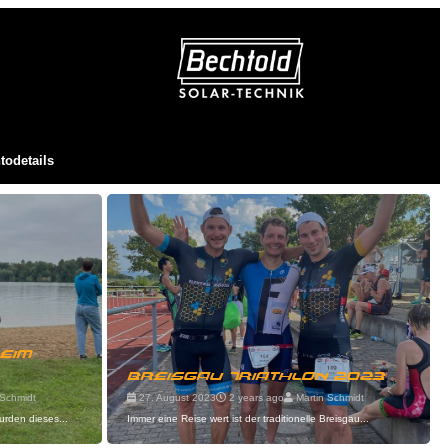
todetails
eim
Breisgau Triathlon 2023
Schmidt
27. August 2023
2 years ago
Martin Schmidt
rden dieses...
Immer eine Reise wert ist der traditionelle Breisgau...