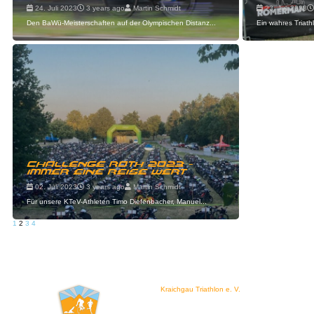
24. Juli 2023
3 years ago
Martin Schmidt
23. Juli 2023
Den BaWü-Meisterschaften auf der Olympischen Distanz...
Ein wahres Triathl
Challenge Roth 2023 -
immer eine Reise wert
02. Juli 2023
3 years ago
Martin Schmidt
Für unsere KTeV-Athleten Timo Diefenbacher, Manuel...
1
2
3
4
Kraichgau Triathlon e. V.
Waldstraße 4
76646 Bruchsal