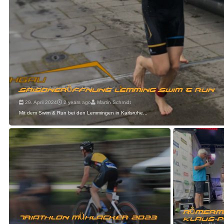
Saisoneröffnung Lemming Swim & Run
29. April 2024
2 years ago
Martin Schmidt
Mit dem Swim & Run bei den Lemmingen in Karlsruhe...
RömerMa
Triathlon Mühlacker 2023
Klaus-