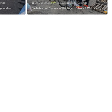
midt
09. Juli 2023
3 years ago
Martin Schmidt
ge und es...
Nach den drei Rennen in Waiblingen, Erbach & Welzheim...