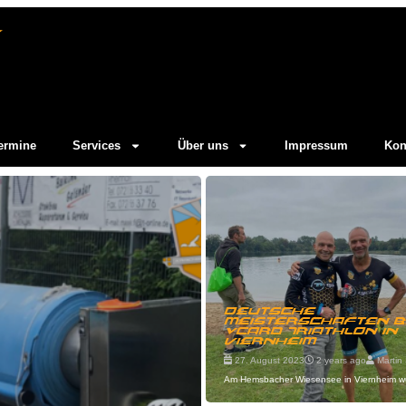
ermine
Services
Über uns
Impressum
Kon
Deutsche
Meisterschaften b
vcard Triathlon in
Viernheim
27. August 2023
2 years ago
Martin 
Am Hemsbacher Wiesensee in Viernheim wu