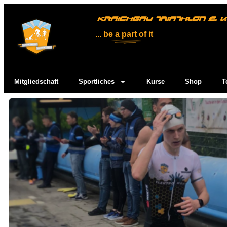
KRAICHGAU TRIATHLON E. V.
... be
a part
of it
Mitgliedschaft
Sportliches
Kurse
Shop
T