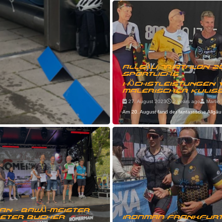
Allgäu Triathlon 2
Sportliche
Höchstleistungen 
malerischer Kulis
27. August 2023
2 years ago
Martin 
Am 20. August fand der fantastische Allgäu 
n - BaWü-Meister
Peter Bucher
IRONMAN Frankfur