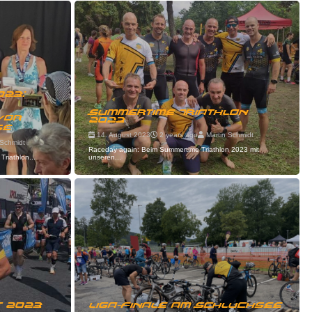
023:
Summertime Triathlon
vor
2023
se
14. August 2023
2 years ago
Martin Schmidt
Schmidt
Raceday again: Beim Summertime Triathlon 2023 mit
Triathlon...
unseren...
t 2023
Liga-Finale am Schluchsee