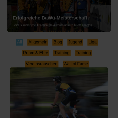
Erfolgreiche BaWü-Meisterschaft
Beim Summertime Triathlon 2024 waren unsere KTeV-Athleten...
All
Allgemein
Blog
Jugend
Liga
Ruhm & Ehre
Training
Training
Vereinsrauschen
Wall of Fame