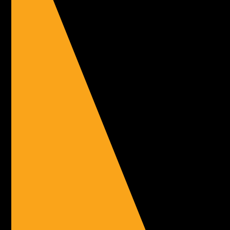
Landesliga Nord in Welzheim
Gestern ging es nach Welzheim zum Aichstruter Stausee.
Schon die Anreise hat uns eingestimmt auf was...
Mehr ...