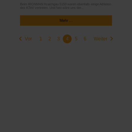
Beim IRONMAN Kraichgau 5150 waren ebenfalls einige Athleten
des KTeV vertreten. Und fast wäre uns der...
Mehr ...
Vor
1
2
3
4
5
6
Weiter