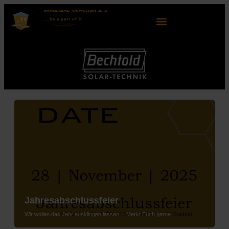
KRAICHGAU TRIATHLON E. V.
... be
a part
of it
Jahresabschlussfeier
Wir wollen das Jahr ausklingen lassen …Merkt Euch gerne...